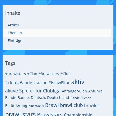
Inhalte
Artikel
Themen
Einträge
Tags
#brawlstars
#Clan #Brawlstars
#Club
aktiv
#club #Bande #suche #BrawlStar
aktive Spieler für Clubliga
Anfänger-Clan
Anführe
Bande
Bande, Deutsch, Deutschland
Bande Suchen
Brawl
brawl club
brawler
Beförderung
bluestacks
brawl stars
Brawlstars
Championship