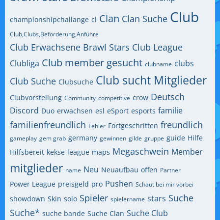
Club
Clan
Clan Suche
championshipchallange
cl
Club,Clubs,Beförderung,Anführe
Club Erwachsene Brawl Stars
Club League
Club member gesucht
Clubliga
clubs
clubname
Club sucht Mitglieder
Club Suche
Clubsuche
Deutsch
Clubvorstellung
crow
Community
competitive
Discord
familie
Duo
erwachsen
esl
eSport
esports
familienfreundlich
freundlich
Fortgeschritten
Fehler
germany
guide
Hilfe
gameplay
gem grab
gewinnen
gilde
gruppe
Megaschwein
Member
Hilfsbereit
kekse
league
maps
mitglieder
Neu
Neuaufbau
offen
name
Partner
Pushen
Power League
preisgeld
pro
Schaut bei mir vorbei
Spieler
Suche
stars
showdown
Skin
solo
spielername
Suche*
Suche Club
suche bande
Suche Clan