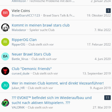
AMm6zon
Technische Probleme mit dem Spiel
2. Januar 2024
Viele Coins
1
BrawlStarsACC1123
Brawl Stars Talk & Fragen zum Spiel
19. Oktober 2022
Kommt in meinen brawl stars club
Malodator
Spieler sucht Club
7. Mai 2022
RipperOG Clan
RipperOG
Club stellt sich vor
17. Februar 2022
Neuer Brawl Stars Club
Battle_Virus
Club stellt sich vor
4. Juni 2020
Club "Demonic Friends"
cursed_dude
Club stellt sich vor
13. September 2019
Wer in meinen Club kommt, wird direkt Viezeanführer!
Julian_HR
Club stellt sich vor
9. August 2019
??? EVOKE™ befindet sich im Wiederaufbau und
11
sucht nach aktiven Mitspielern. ???
VALOR4K
Club stellt sich vor
27. Mai 2019