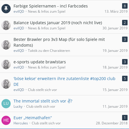
Farbige Spielernamen - incl Farbcodes
8
evilQD
News & Infos zum Spiel
13. März 2019
Balance Updates Januar 2019 (noch nicht live)
2
evilQD
News & Infos zum Spiel
30. Januar 2019
Bester Brawler pro 3v3 Map (für solo Spiele mit
3
Randoms)
evilQD
Taktik zu den Charakteren
19. Januar 2019
e-sports update brawlstars
3
evilQD
News & Infos zum Spiel
18. Januar 2019
'böse kekse' erweitern ihre zutatenliste #top200 club
5
DE
evilQD
Club stellt sich vor
15. Januar 2019
The Immortal stellt sich vor ✌?
Lucky
Club stellt sich vor
11. Januar 2019
Euer „Heimathafen“
1
Hercules
Club stellt sich vor
28. Dezember 2018