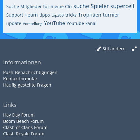
suche Spieler
supercell
Suche Mitglieder für meine Clu
Team
Trophäen
turnier
Support
tipps
tricks
top200
YouTube
update
Youtube kanal
Vorstellung
Stil ändern
Informationen
Push-Benachrichtigungen
Kontaktformular
Häufig gestellte Fragen
Links
Hay Day Forum
Boom Beach Forum
Clash of Clans Forum
Clash Royale Forum