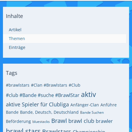
Inhalte
Artikel
Themen
Einträge
Tags
#brawlstars
#Clan #Brawlstars
#Club
aktiv
#club #Bande #suche #BrawlStar
aktive Spieler für Clubliga
Anfänger-Clan
Anführe
Bande
Bande, Deutsch, Deutschland
Bande Suchen
Brawl
brawl club
brawler
Beförderung
bluestacks
brawl stars
Brawlstars