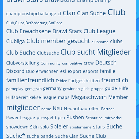
Championship
Club
Clan
Clan Suche
championshipchallange
cl
Club,Clubs,Beförderung,Anführe
Club Erwachsene Brawl Stars
Club League
Club member gesucht
Clubliga
clubs
clubname
Club sucht Mitglieder
Club Suche
Clubsuche
Deutsch
Clubvorstellung
crow
Community
competitive
Discord
familie
Duo
erwachsen
esl
eSport
esports
familienfreundlich
freundlich
Fortgeschritten
Fehler
germany
guide
Hilfe
gameplay
gem grab
gewinnen
gilde
gruppe
Megaschwein
Member
Hilfsbereit
kekse
league
maps
mitglieder
Neu
Neuaufbau
offen
name
Partner
Pushen
Power League
preisgeld
pro
Schaut bei mir vorbei
Spieler
Suche
stars
showdown
Skin
solo
spielername
Suche*
Suche Club
suche bande
Suche Clan