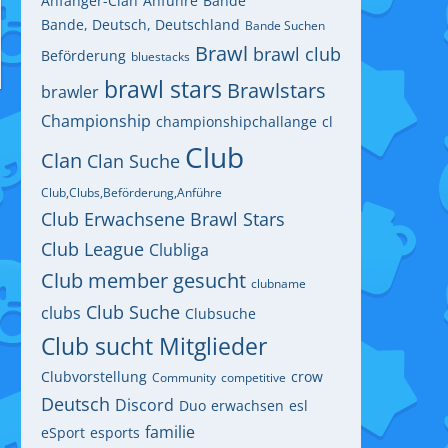
Anfänger-Clan
Anführe
Bande
Bande, Deutsch, Deutschland
Bande Suchen
Brawl
brawl club
Beförderung
bluestacks
brawl stars
Brawlstars
brawler
Championship
championshipchallange
cl
Club
Clan
Clan Suche
Club,Clubs,Beförderung,Anführe
Club Erwachsene Brawl Stars
Club League
Clubliga
Club member gesucht
clubname
Club Suche
clubs
Clubsuche
Club sucht Mitglieder
Clubvorstellung
crow
Community
competitive
Deutsch
Discord
Duo
erwachsen
esl
familie
eSport
esports