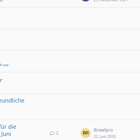
ub
ch vor
r
eundliche
ür die
Brawlpro
2
 Juni
22. Juni 2020