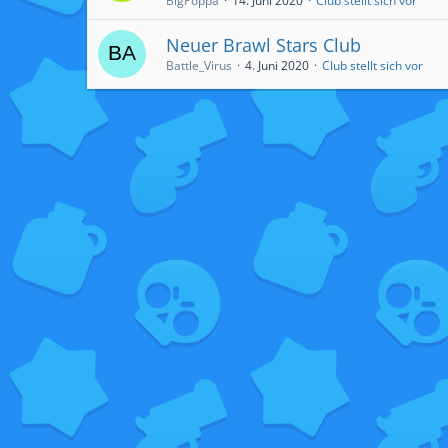
BigPoppa
14. Juni 2020
Club stellt sich vor
Neuer Brawl Stars Club
Battle_Virus
4. Juni 2020
Club stellt sich vor