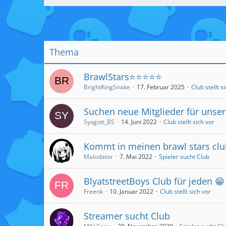
Thema
BrawlStars⭐⭐⭐⭐⭐
BrightKingSnake
17. Februar 2025
Club stellt s
Suchen neue Mitglieder für unse
Syxgott_BS
14. Juni 2022
Club stellt sich vor
Kommt in meinen brawl stars clu
Malodator
7. Mai 2022
Spieler sucht Club
BlyatstreetBoys Club für jeden 😁
Freenk
10. Januar 2022
Club stellt sich vor
Streamer sucht Club