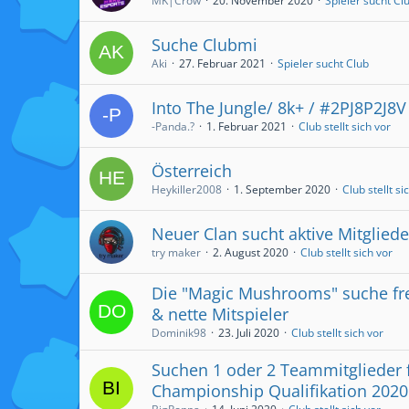
MK|Crow
20. November 2020
Spieler sucht Cl
Suche Clubmi
Aki
27. Februar 2021
Spieler sucht Club
Into The Jungle/ 8k+ / #2PJ8P2J8V
-Panda.?
1. Februar 2021
Club stellt sich vor
Österreich
Heykiller2008
1. September 2020
Club stellt si
Neuer Clan sucht aktive Mitgliede
try maker
2. August 2020
Club stellt sich vor
Die "Magic Mushrooms" suche fr
& nette Mitspieler
Dominik98
23. Juli 2020
Club stellt sich vor
Suchen 1 oder 2 Teammitglieder f
Championship Qualifikation 2020