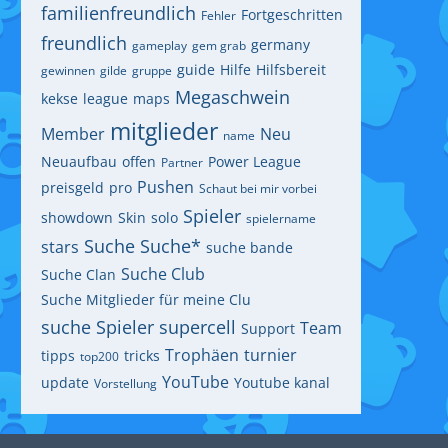
familienfreundlich
Fortgeschritten
Fehler
freundlich
germany
gameplay
gem grab
guide
Hilfe
Hilfsbereit
gewinnen
gilde
gruppe
Megaschwein
kekse
league
maps
mitglieder
Member
Neu
name
Neuaufbau
offen
Power League
Partner
Pushen
preisgeld
pro
Schaut bei mir vorbei
Spieler
showdown
Skin
solo
spielername
Suche
Suche*
stars
suche bande
Suche Club
Suche Clan
Suche Mitglieder für meine Clu
suche Spieler
supercell
Team
Support
Trophäen
turnier
tipps
tricks
top200
YouTube
update
Youtube kanal
Vorstellung