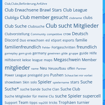
Club,Clubs,Beförderung,Anführe
Club Erwachsene Brawl Stars
Club League
Club member gesucht
Clubliga
clubs
clubname
Club sucht Mitglieder
Club Suche
Clubsuche
Deutsch
Clubvorstellung
crow
Community
competitive
Discord
familie
Duo
erwachsen
esl
eSport
esports
familienfreundlich
freundlich
Fortgeschritten
Fehler
germany
guide
Hilfe
gameplay
gem grab
gewinnen
gilde
gruppe
Megaschwein
Member
Hilfsbereit
kekse
league
maps
mitglieder
Neu
Neuaufbau
offen
name
Partner
Pushen
Power League
preisgeld
pro
Schaut bei mir vorbei
Spieler
Suche
stars
showdown
Skin
solo
spielername
Suche*
Suche Club
suche bande
Suche Clan
suche Spieler
supercell
Suche Mitglieder für meine Clu
Team
Trophäen
turnier
Support
tipps
tricks
top200