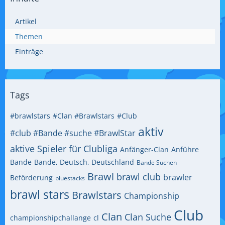
Artikel
Themen
Einträge
Tags
#brawlstars
#Clan #Brawlstars
#Club
aktiv
#club #Bande #suche #BrawlStar
aktive Spieler für Clubliga
Anfänger-Clan
Anführe
Bande
Bande, Deutsch, Deutschland
Bande Suchen
Brawl
brawl club
brawler
Beförderung
bluestacks
brawl stars
Brawlstars
Championship
Club
Clan
Clan Suche
championshipchallange
cl