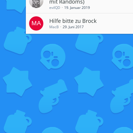
mit Randoms)
evilQD
19. Januar 2019
Hilfe bitte zu Brock
MacB
29. Juni 2017