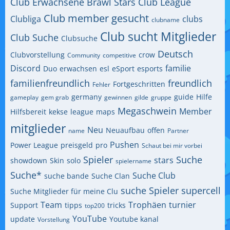
Club Erwachsene Brawl Stars
Club League
Club member gesucht
Clubliga
clubs
clubname
Club sucht Mitglieder
Club Suche
Clubsuche
Deutsch
Clubvorstellung
crow
Community
competitive
Discord
familie
Duo
erwachsen
esl
eSport
esports
familienfreundlich
freundlich
Fortgeschritten
Fehler
germany
guide
Hilfe
gameplay
gem grab
gewinnen
gilde
gruppe
Megaschwein
Member
Hilfsbereit
kekse
league
maps
mitglieder
Neu
Neuaufbau
offen
name
Partner
Pushen
Power League
preisgeld
pro
Schaut bei mir vorbei
Spieler
Suche
stars
showdown
Skin
solo
spielername
Suche*
Suche Club
suche bande
Suche Clan
suche Spieler
supercell
Suche Mitglieder für meine Clu
Team
Trophäen
turnier
Support
tipps
tricks
top200
YouTube
update
Youtube kanal
Vorstellung