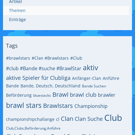
Artikel
Themen
Einträge
Tags
#brawlstars
#Clan #Brawlstars
#Club
aktiv
#club #Bande #suche #BrawlStar
aktive Spieler für Clubliga
Anfänger-Clan
Anführe
Bande
Bande, Deutsch, Deutschland
Bande Suchen
Brawl
brawl club
brawler
Beförderung
bluestacks
brawl stars
Brawlstars
Championship
Club
Clan
Clan Suche
championshipchallange
cl
Club,Clubs,Beförderung,Anführe