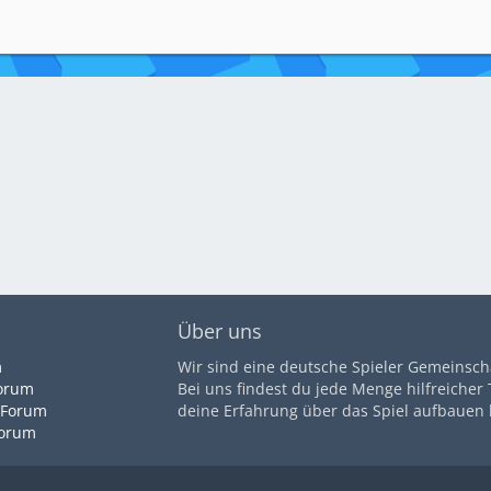
Über uns
m
Wir sind eine deutsche Spieler Gemeinsch
orum
Bei uns findest du jede Menge hilfreicher
 Forum
deine Erfahrung über das Spiel aufbauen 
Forum