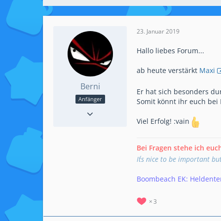
23. Januar 2019
Hallo liebes Forum...
ab heute verstärkt
Maxi
Berni
Er hat sich besonders dur
Anfänger
Somit könnt ihr euch bei
Reaktionen
12
Beiträge
18
Viel Erfolg! :vain
Bei Fragen stehe ich euc
It´s nice to be important bu
Boombeach EK: Heldent
3