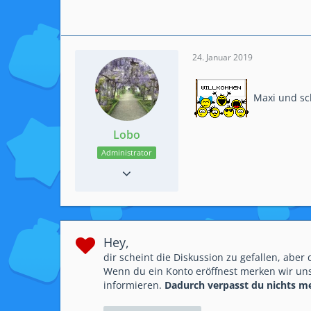
24. Januar 2019
Maxi und sc
Lobo
Administrator
Reaktionen
14
Beiträge
48
Einträge
26
Hey,
dir scheint die Diskussion zu gefallen, aber
Wenn du ein Konto eröffnest merken wir uns
informieren.
Dadurch verpasst du nichts m