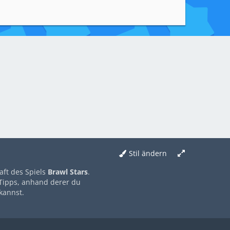
Stil ändern
aft des Spiels
Brawl Stars
.
 Tipps, anhand derer du
kannst.