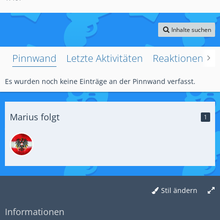
Inhalte suchen
Pinnwand
Letzte Aktivitäten
Reaktionen
Ü
Es wurden noch keine Einträge an der Pinnwand verfasst.
Marius folgt
1
Stil ändern
Informationen