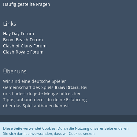
Häufig gestellte Fragen
Links
Hay Day Forum
Boom Beach Forum
Clash of Clans Forum
Clash Royale Forum
Über uns
Wir sind eine deutsche Spieler
Gemeinschaft des Spiels
Brawl Stars
. Bei
uns findest du jede Menge hilfreicher
Tipps, anhand derer du deine Erfahrung
über das Spiel aufbauen kannst.
Diese Seite ist nicht mit dem
Impressum
Datenschutz
Diese Seite verwendet Cookies. Durch die Nutzung unserer Seite erklären
Unternehmen
Supercell
assoziiert
Nutzungsbestimmungen
Sie sich damit einverstanden, dass wir Cookies setzen.
Community-Software:
WoltLab