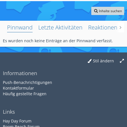
Inhalte suchen
Pinnwand
Letzte Aktivitäten
Reaktionen
Ü
Es wurden noch keine Einträge an der Pinnwand verfasst.
Stil ändern
Informationen
Push-Benachrichtigungen
Kontaktformular
Häufig gestellte Fragen
Links
Hay Day Forum
Boom Beach Forum