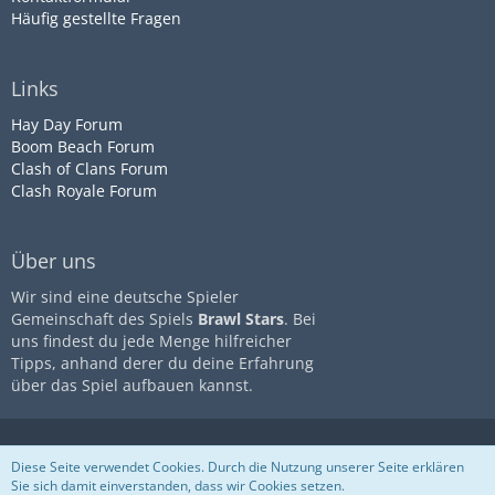
Häufig gestellte Fragen
Links
Hay Day Forum
Boom Beach Forum
Clash of Clans Forum
Clash Royale Forum
Über uns
Wir sind eine deutsche Spieler
Gemeinschaft des Spiels
Brawl Stars
. Bei
uns findest du jede Menge hilfreicher
Tipps, anhand derer du deine Erfahrung
über das Spiel aufbauen kannst.
Diese Seite ist nicht mit dem
Impressum
Datenschutz
Diese Seite verwendet Cookies. Durch die Nutzung unserer Seite erklären
Unternehmen
Supercell
assoziiert
Nutzungsbestimmungen
Sie sich damit einverstanden, dass wir Cookies setzen.
Community-Software:
WoltLab