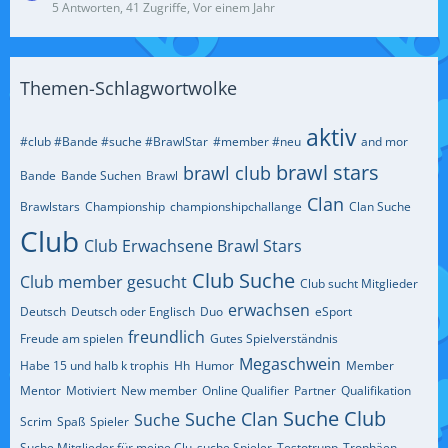
5 Antworten, 41 Zugriffe, Vor einem Jahr
Themen-Schlagwortwolke
aktiv
#club #Bande #suche #BrawlStar
#member #neu
and mor
brawl stars
brawl club
Bande
Bande Suchen
Brawl
Clan
Brawlstars
Championship
championshipchallange
Clan Suche
Club
Club Erwachsene Brawl Stars
Club Suche
Club member gesucht
Club sucht Mitglieder
erwachsen
Deutsch
Deutsch oder Englisch
Duo
eSport
freundlich
Freude am spielen
Gutes Spielverständnis
Megaschwein
Habe 15 und halb k trophis
Hh
Humor
Member
Mentor
Motiviert
New member
Online Qualifier
Partner
Qualifikation
Suche Club
Suche Clan
Suche
Scrim
Spaß
Spieler
Suche Mitglieder für meine Clu
suche Spieler
Testotrupp
Trophäen